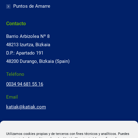
Puntos de Amarre
Contacto
Barrio Arbizolea Nº 8
48213 Izurtza, Bizkaia
D.P.: Apartado 191
48200 Durango, Bizkaia (Spain)
Teléfono
0034 94 681 55 16
Email
katiak@katiak.com
Utilizamos cookies propias y de terceros con fines técnicos y analíticos. Puedes